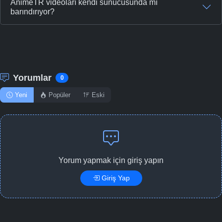
AnimeTR videoları kendi sunucusunda mı
-
Bölüm No:
barındırıyor?
47
-
Bölüm No:
48
-
Bölüm No:
49
-
Bölüm No:
50
Yorumlar
0
-
Bölüm No:
51
Yeni
Popüler
Eski
Yorum yapmak için giriş yapın
Giriş Yap