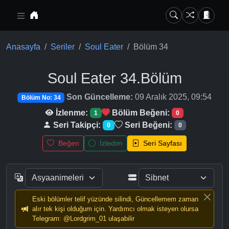
Ana içeriğe geç
Anasayfa
Seriler
Soul Eater
Bölüm 34
Soul Eater
34.Bölüm
Son Güncelleme:
09 Aralık 2025, 09:54
Bölüm No: 34
İzlenme:
Bölüm Beğeni:
1
0
Seri Takipçi:
Seri Beğeni:
0
0
Beğen
İzledim
Seri Sayfası
Eski bölümler telif yüzünde silindi, Güncellemem zaman
alır tek kişi olduğum için. Yardımcı olmak isteyen olursa
Telegram: @Lordgrim_01 ulaşabilir