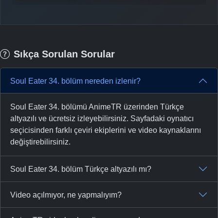
-
Bölüm No:
36
-
Bölüm No:
37
-
Bölüm No:
38
Sıkça Sorulan Sorular
-
Bölüm No:
39
Soul Eater 34. bölüm nereden izlenir?
-
Bölüm No:
40
Soul Eater 34. bölümü AnimeTR üzerinden Türkçe
-
Bölüm No:
41
altyazılı ve ücretsiz izleyebilirsiniz. Sayfadaki oynatıcı
-
Bölüm No:
seçicisinden farklı çeviri ekiplerini ve video kaynaklarını
42
değiştirebilirsiniz.
-
Bölüm No:
43
Soul Eater 34. bölüm Türkçe altyazılı mı?
-
Bölüm No:
44
-
Bölüm No:
45
Video açılmıyor, ne yapmalıyım?
-
Bölüm No:
46