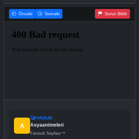
Önceki
Sonraki
Sorun Bildir
FANSUB
A
Asyaanimeleri
Fansub Sayfası