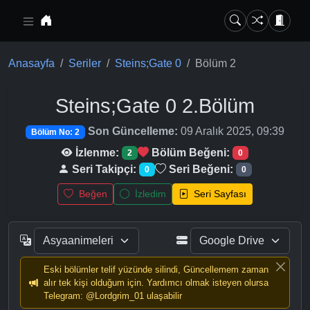
Ana içeriğe geç
Anasayfa
Seriler
Steins;Gate 0
Bölüm 2
Steins;Gate 0
2.Bölüm
Son Güncelleme:
09 Aralık 2025, 09:39
Bölüm No: 2
İzlenme:
Bölüm Beğeni:
2
0
Seri Takipçi:
Seri Beğeni:
0
0
Beğen
İzledim
Seri Sayfası
Eski bölümler telif yüzünde silindi, Güncellemem zaman
alır tek kişi olduğum için. Yardımcı olmak isteyen olursa
Telegram: @Lordgrim_01 ulaşabilir