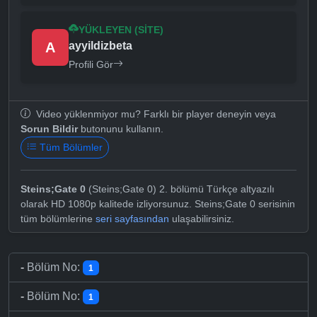
YÜKLEYEN (SITE)
A
ayyildizbeta
Profili Gör
Video yüklenmiyor mu? Farklı bir player deneyin veya
Sorun Bildir
butonunu kullanın.
Tüm Bölümler
Steins;Gate 0
(Steins;Gate 0) 2. bölümü Türkçe altyazılı
olarak HD 1080p kalitede izliyorsunuz. Steins;Gate 0 serisinin
tüm bölümlerine
seri sayfasından
ulaşabilirsiniz.
-
Bölüm No:
1
-
Bölüm No:
1