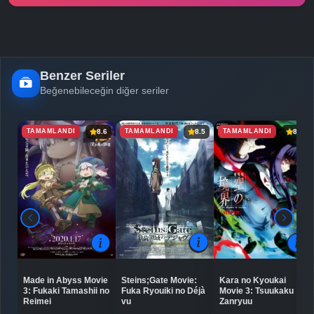
Benzer Seriler
Beğenebileceğin diğer seriler
TAMAMLANDI
TAMAMLANDI
TAMAMLANDI
8.6
8.5
8.0
Steins;Gate Movie:
Made in Abyss Movie
Kara no Kyoukai
Fuka Ryouiki no Déjà
3: Fukaki Tamashii no
Movie 3: Tsuukaku
vu
Reimei
Zanryuu