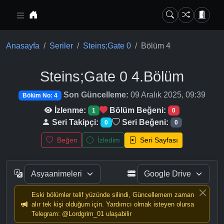
Ana içeriğe geç
Anasayfa
Seriler
Steins;Gate 0
Bölüm 4
Steins;Gate 0
4.Bölüm
Son Güncelleme:
09 Aralık 2025, 09:39
Bölüm No: 4
İzlenme:
Bölüm Beğeni:
1
0
Seri Takipçi:
Seri Beğeni:
0
0
Beğen
İzledim
Seri Sayfası
Eski bölümler telif yüzünde silindi, Güncellemem zaman
alır tek kişi olduğum için. Yardımcı olmak isteyen olursa
Telegram: @Lordgrim_01 ulaşabilir