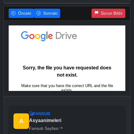
Önceki
Sonraki
Sorun Bildir
FANSUB
A
Asyaanimeleri
Fansub Sayfası