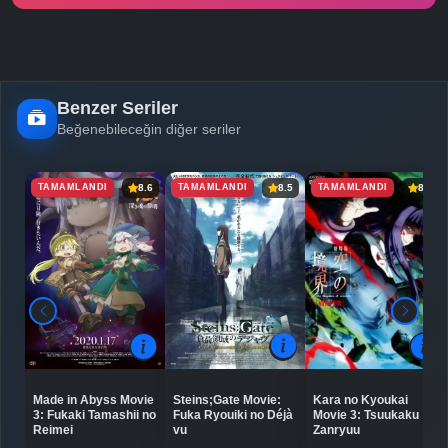
Benzer Seriler
Beğenebileceğin diğer seriler
TAMAMLANDI
TAMAMLANDI
TAMAMLANDI
8.6
8.5
8.0
Steins;Gate Movie:
Made in Abyss Movie
Kara no Kyoukai
Fuka Ryouiki no Déjà
3: Fukaki Tamashii no
Movie 3: Tsuukaku
vu
Reimei
Zanryuu