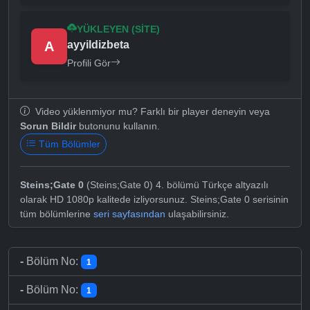
YÜKLEYEN (SITE)
A
ayyildizbeta
Profili Gör
Video yüklenmiyor mu? Farklı bir player deneyin veya
Sorun Bildir
butonunu kullanın.
Tüm Bölümler
Steins;Gate 0
(Steins;Gate 0) 4. bölümü Türkçe altyazılı
olarak HD 1080p kalitede izliyorsunuz. Steins;Gate 0 serisinin
tüm bölümlerine
seri sayfasından
ulaşabilirsiniz.
-
Bölüm No:
1
-
Bölüm No:
1