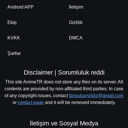
-
Bölüm No:
189
Android APP
İletişim
-
Bölüm No:
190
Ekip
Gizlilik
-
Bölüm No:
191
-
Bölüm No:
KVKK
DMCA
192
-
Bölüm No:
193
Şartlar
-
Bölüm No:
194
Disclaimer | Sorumluluk reddi
-
Bölüm No:
195
This site AnimeTR does not store any files on its server. All
-
Bölüm No:
196
contents are provided by non-affiliated third parties. In case
of any copyright issues, contact
fansubayyildiz@gmail.com
-
Bölüm No:
197
or
contact page
and it will be removed immediately.
-
Bölüm No:
198
-
Bölüm No:
199
İletişim ve Sosyal Medya