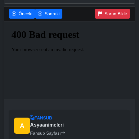
Önceki
Sonraki
Sorun Bildir
FANSUB
A
Asyaanimeleri
Fansub Sayfası