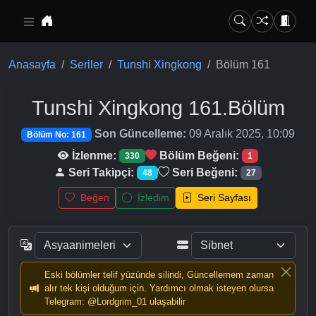
Ana içeriğe geç
Anasayfa
Seriler
Tunshi Xingkong
Bölüm 161
Tunshi Xingkong
161.Bölüm
Son Güncelleme:
09 Aralık 2025, 10:09
Bölüm No: 161
İzlenme:
Bölüm Beğeni:
330
1
Seri Takipçi:
Seri Beğeni:
48
27
Beğen
İzledim
Seri Sayfası
Eski bölümler telif yüzünde silindi, Güncellemem zaman
alır tek kişi olduğum için. Yardımcı olmak isteyen olursa
Telegram: @Lordgrim_01 ulaşabilir