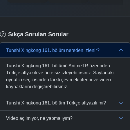
-
Bölüm No:
156
-
Bölüm No:
157
-
Bölüm No:
158
Sıkça Sorulan Sorular
-
Bölüm No:
159
-
Bölüm No:
160
Tunshi Xingkong 161. bölüm nereden izlenir?
-
Bölüm No:
161
Tunshi Xingkong 161. bölümü AnimeTR üzerinden
-
Bölüm No:
162
Türkçe altyazılı ve ücretsiz izleyebilirsiniz. Sayfadaki
oynatıcı seçicisinden farklı çeviri ekiplerini ve video
-
Bölüm No:
163
kaynaklarını değiştirebilirsiniz.
-
Bölüm No:
164
Tunshi Xingkong 161. bölüm Türkçe altyazılı mı?
-
Bölüm No:
165
Video açılmıyor, ne yapmalıyım?
-
Bölüm No:
166