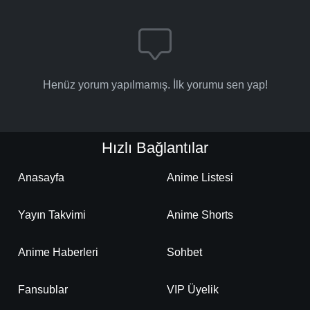
-
Bölüm No:
178
-
Bölüm No:
179
-
Bölüm No:
180
Henüz yorum yapılmamış. İlk yorumu sen yap!
-
Bölüm No:
181
-
Bölüm No:
182
Hızlı Bağlantılar
-
Bölüm No:
183
-
Bölüm No:
184
Anasayfa
Anime Listesi
-
Bölüm No:
185
Yayın Takvimi
Anime Shorts
-
Bölüm No:
186
Anime Haberleri
Sohbet
-
Bölüm No:
187
-
Bölüm No:
Fansublar
VIP Üyelik
188