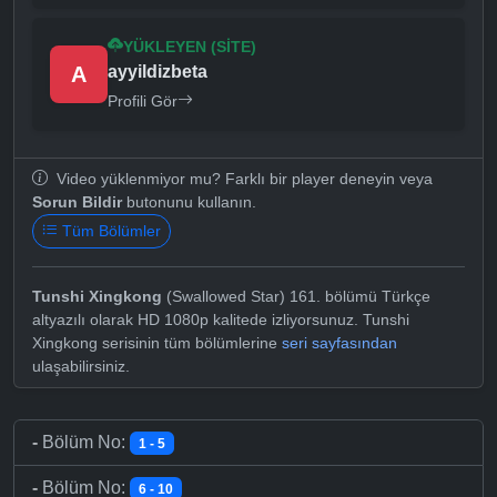
YÜKLEYEN (SITE)
A
ayyildizbeta
Profili Gör
Video yüklenmiyor mu? Farklı bir player deneyin veya
Sorun Bildir
butonunu kullanın.
Tüm Bölümler
Tunshi Xingkong
(Swallowed Star) 161. bölümü Türkçe
altyazılı olarak HD 1080p kalitede izliyorsunuz. Tunshi
Xingkong serisinin tüm bölümlerine
seri sayfasından
ulaşabilirsiniz.
-
Bölüm No:
1 - 5
-
Bölüm No:
6 - 10