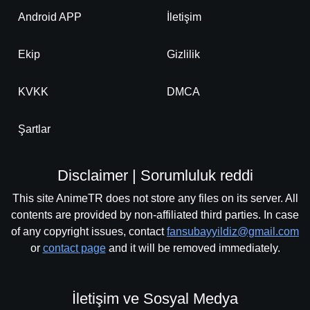
-
Bölüm No:
189
Android APP
İletişim
-
Bölüm No:
190
Ekip
Gizlilik
-
Bölüm No:
191
-
Bölüm No:
KVKK
DMCA
192
-
Bölüm No:
193
Şartlar
-
Bölüm No:
194
Disclaimer | Sorumluluk reddi
-
Bölüm No:
195
This site AnimeTR does not store any files on its server. All
-
Bölüm No:
196
contents are provided by non-affiliated third parties. In case
of any copyright issues, contact
fansubayyildiz@gmail.com
-
Bölüm No:
197
or
contact page
and it will be removed immediately.
-
Bölüm No:
198
-
Bölüm No:
199
İletişim ve Sosyal Medya