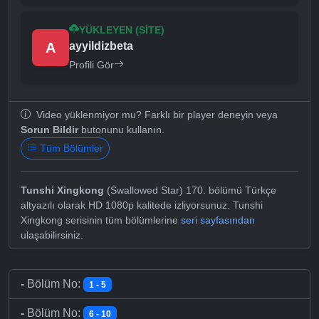
YÜKLEYEN (SITE)
A
ayyildizbeta
Profili Gör
Video yüklenmiyor mu? Farklı bir player deneyin veya
Sorun Bildir
butonunu kullanın.
Tüm Bölümler
Tunshi Xingkong
(Swallowed Star) 170. bölümü Türkçe
altyazılı olarak HD 1080p kalitede izliyorsunuz. Tunshi
Xingkong serisinin tüm bölümlerine
seri sayfasından
ulaşabilirsiniz.
-
Bölüm No:
1 - 5
-
Bölüm No:
6 - 10