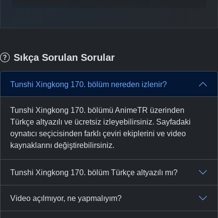
-
Bölüm No:
156
-
Bölüm No:
157
-
Bölüm No:
158
Sıkça Sorulan Sorular
-
Bölüm No:
159
-
Bölüm No:
160
Tunshi Xingkong 170. bölüm nereden izlenir?
-
Bölüm No:
161
Tunshi Xingkong 170. bölümü AnimeTR üzerinden
-
Bölüm No:
162
Türkçe altyazılı ve ücretsiz izleyebilirsiniz. Sayfadaki
oynatıcı seçicisinden farklı çeviri ekiplerini ve video
-
Bölüm No:
163
kaynaklarını değiştirebilirsiniz.
-
Bölüm No:
164
Tunshi Xingkong 170. bölüm Türkçe altyazılı mı?
-
Bölüm No:
165
Video açılmıyor, ne yapmalıyım?
-
Bölüm No:
166