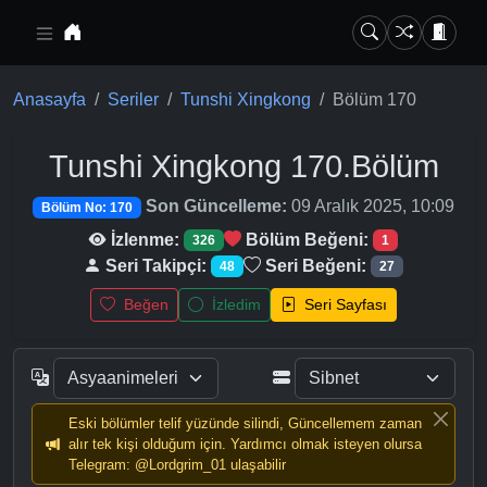
Ana içeriğe geç
Anasayfa
Seriler
Tunshi Xingkong
Bölüm 170
Tunshi Xingkong
170.Bölüm
Son Güncelleme:
09 Aralık 2025, 10:09
Bölüm No: 170
İzlenme:
Bölüm Beğeni:
326
1
Seri Takipçi:
Seri Beğeni:
48
27
Beğen
İzledim
Seri Sayfası
Eski bölümler telif yüzünde silindi, Güncellemem zaman
alır tek kişi olduğum için. Yardımcı olmak isteyen olursa
Telegram: @Lordgrim_01 ulaşabilir