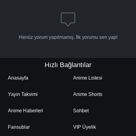
-
Bölüm No:
178
-
Bölüm No:
179
-
Bölüm No:
180
Henüz yorum yapılmamış. İlk yorumu sen yap!
-
Bölüm No:
181
-
Bölüm No:
182
Hızlı Bağlantılar
-
Bölüm No:
183
-
Bölüm No:
184
Anasayfa
Anime Listesi
-
Bölüm No:
185
Yayın Takvimi
Anime Shorts
-
Bölüm No:
186
Anime Haberleri
Sohbet
-
Bölüm No:
187
-
Bölüm No:
Fansublar
VIP Üyelik
188