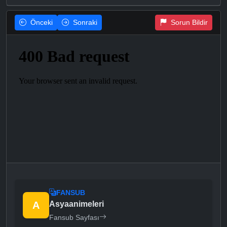
Önceki
Sonraki
Sorun Bildir
FANSUB
A
Asyaanimeleri
Fansub Sayfası