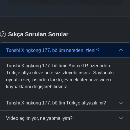
-
Bölüm No:
156
-
Bölüm No:
157
-
Bölüm No:
158
Sıkça Sorulan Sorular
-
Bölüm No:
159
-
Bölüm No:
160
Tunshi Xingkong 177. bölüm nereden izlenir?
-
Bölüm No:
161
Tunshi Xingkong 177. bölümü AnimeTR üzerinden
-
Bölüm No:
162
Türkçe altyazılı ve ücretsiz izleyebilirsiniz. Sayfadaki
oynatıcı seçicisinden farklı çeviri ekiplerini ve video
-
Bölüm No:
163
kaynaklarını değiştirebilirsiniz.
-
Bölüm No:
164
Tunshi Xingkong 177. bölüm Türkçe altyazılı mı?
-
Bölüm No:
165
Video açılmıyor, ne yapmalıyım?
-
Bölüm No:
166