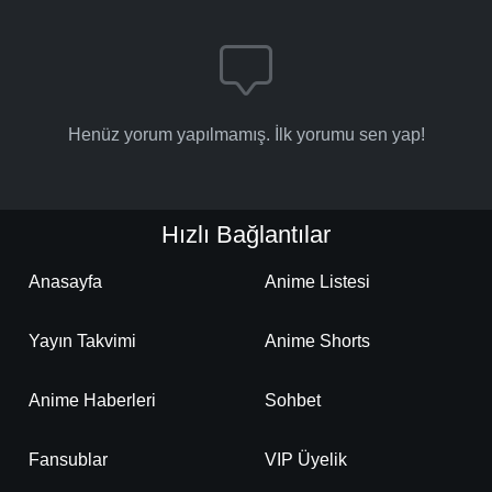
-
Bölüm No:
178
-
Bölüm No:
179
-
Bölüm No:
180
Henüz yorum yapılmamış. İlk yorumu sen yap!
-
Bölüm No:
181
-
Bölüm No:
182
Hızlı Bağlantılar
-
Bölüm No:
183
-
Bölüm No:
184
Anasayfa
Anime Listesi
-
Bölüm No:
185
Yayın Takvimi
Anime Shorts
-
Bölüm No:
186
Anime Haberleri
Sohbet
-
Bölüm No:
187
-
Bölüm No:
Fansublar
VIP Üyelik
188