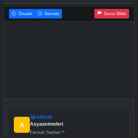
Önceki
Sonraki
Sorun Bildir
FANSUB
A
Asyaanimeleri
Fansub Sayfası