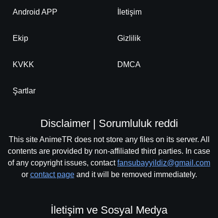
-
Bölüm No:
189
Android APP
İletişim
-
Bölüm No:
190
Ekip
Gizlilik
-
Bölüm No:
191
-
Bölüm No:
KVKK
DMCA
192
-
Bölüm No:
193
Şartlar
-
Bölüm No:
194
Disclaimer | Sorumluluk reddi
-
Bölüm No:
195
This site AnimeTR does not store any files on its server. All
-
Bölüm No:
196
contents are provided by non-affiliated third parties. In case
of any copyright issues, contact
fansubayyildiz@gmail.com
-
Bölüm No:
197
or
contact page
and it will be removed immediately.
-
Bölüm No:
198
-
Bölüm No:
199
İletişim ve Sosyal Medya