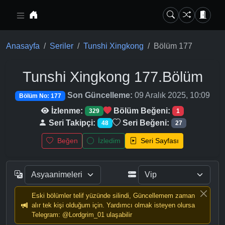
Ana içeriğe geç
Anasayfa
Seriler
Tunshi Xingkong
Bölüm 177
Tunshi Xingkong
177.Bölüm
Son Güncelleme:
09 Aralık 2025, 10:09
Bölüm No: 177
İzlenme:
Bölüm Beğeni:
329
1
Seri Takipçi:
Seri Beğeni:
48
27
Beğen
İzledim
Seri Sayfası
Eski bölümler telif yüzünde silindi, Güncellemem zaman
alır tek kişi olduğum için. Yardımcı olmak isteyen olursa
Telegram: @Lordgrim_01 ulaşabilir