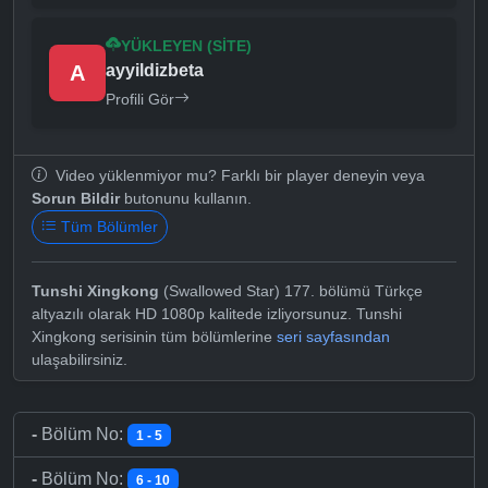
YÜKLEYEN (SITE)
A
ayyildizbeta
Profili Gör
Video yüklenmiyor mu? Farklı bir player deneyin veya
Sorun Bildir
butonunu kullanın.
Tüm Bölümler
Tunshi Xingkong
(Swallowed Star) 177. bölümü Türkçe
altyazılı olarak HD 1080p kalitede izliyorsunuz. Tunshi
Xingkong serisinin tüm bölümlerine
seri sayfasından
ulaşabilirsiniz.
-
Bölüm No:
1 - 5
-
Bölüm No:
6 - 10