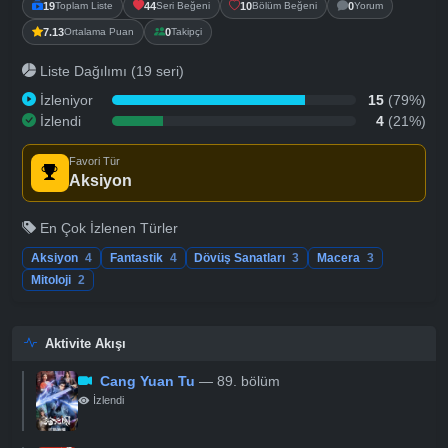
19
Toplam Liste
44
Seri Beğeni
10
Bölüm Beğeni
0
Yorum
7.13
Ortalama Puan
0
Takipçi
Liste Dağılımı (19 seri)
İzleniyor
15
(79%)
İzlendi
4
(21%)
Favori Tür
Aksiyon
En Çok İzlenen Türler
Aksiyon
4
Fantastik
4
Dövüş Sanatları
3
Macera
3
Mitoloji
2
Aktivite Akışı
Cang Yuan Tu
— 89. bölüm
İzlendi