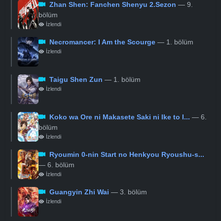
Zhan Shen: Fanchen Shenyu 2.Sezon
— 9.
bölüm
İzlendi
Necromancer: I Am the Scourge
— 1. bölüm
İzlendi
Taigu Shen Zun
— 1. bölüm
İzlendi
Koko wa Ore ni Makasete Saki ni Ike to I...
— 6.
bölüm
İzlendi
Ryoumin 0-nin Start no Henkyou Ryoushu-s...
— 6. bölüm
İzlendi
Guangyin Zhi Wai
— 3. bölüm
İzlendi