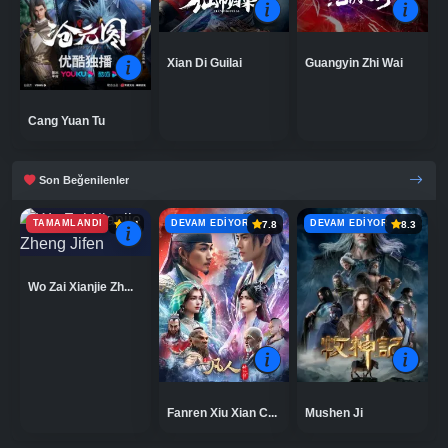
Xian Di Guilai
Guangyin Zhi Wai
Cang Yuan Tu
Son Beğenilenler
TAMAMLANDI
DEVAM EDIYOR
DEVAM EDIYOR
6.4
7.8
8.3
Wo Zai Xianjie Zh...
Fanren Xiu Xian C...
Mushen Ji