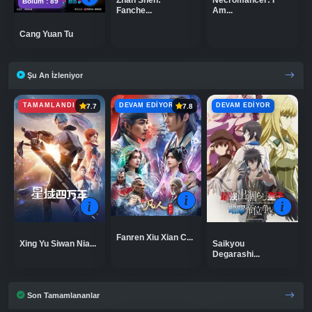
Necromancer: I
Zhan Shen:
Bölüm : 89
Am...
Fanche...
Cang Yuan Tu
Şu An İzleniyor
TAMAMLANDI
DEVAM EDIYOR
DEVAM EDIYOR
7.7
7.8
Fanren Xiu Xian C...
Saikyou
Xing Yu Siwan Nia...
Degarashi...
Son Tamamlananlar