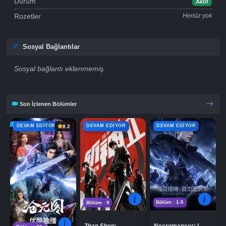
Durum
Aktif
Rozetler
Henüz yok
Sosyal Bağlantılar
Sosyal bağlantı eklenmemiş.
Son İzlenen Bölümler
DEVAM EDIYOR
DEVAM EDIYOR
DEVAM EDIYOR
8.2
Bölüm : 1-5
Bölüm : 9