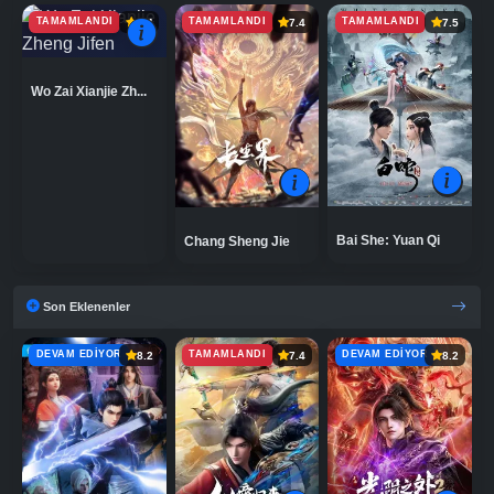
TAMAMLANDI
TAMAMLANDI
TAMAMLANDI
6.4
7.4
7.5
Wo Zai Xianjie Zh...
Bai She: Yuan Qi
Chang Sheng Jie
Son Eklenenler
DEVAM EDIYOR
TAMAMLANDI
DEVAM EDIYOR
8.2
7.4
8.2