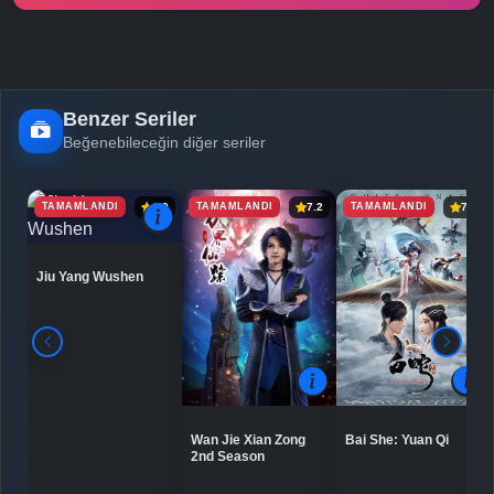
-
Bölüm No:
25
-
Bölüm No:
26
-
Bölüm No:
27
Benzer Seriler
Beğenebileceğin diğer seriler
-
Bölüm No:
28
-
Bölüm No:
29
TAMAMLANDI
TAMAMLANDI
TAMAMLANDI
6.9
7.2
7.5
-
Bölüm No:
30
Jiu Yang Wushen
-
Bölüm No:
31
-
Bölüm No:
32
-
Bölüm No:
33
-
Bölüm No:
34
Bai She: Yuan Qi
Wan Jie Xian Zong
2nd Season
-
Bölüm No:
35