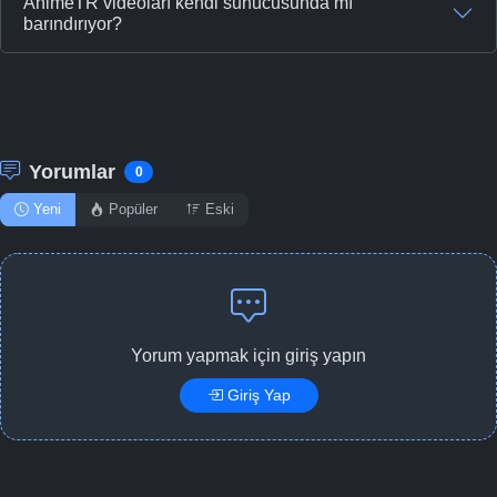
AnimeTR videoları kendi sunucusunda mı
barındırıyor?
-
Bölüm No:
47
-
Bölüm No:
48
-
Bölüm No:
49
-
Bölüm No:
50
Yorumlar
0
-
Bölüm No:
Yeni
Popüler
Eski
51
-
Bölüm No:
52
-
Bölüm No:
53
-
Bölüm No:
54
Yorum yapmak için giriş yapın
-
Bölüm No:
55
Giriş Yap
-
Bölüm No:
56
-
Bölüm No:
57