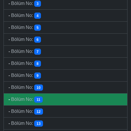
-
Bölüm No:
3
-
Bölüm No:
4
-
Bölüm No:
5
-
Bölüm No:
6
-
Bölüm No:
7
-
Bölüm No:
8
-
Bölüm No:
9
-
Bölüm No:
10
-
Bölüm No:
11
-
Bölüm No:
12
-
Bölüm No:
13