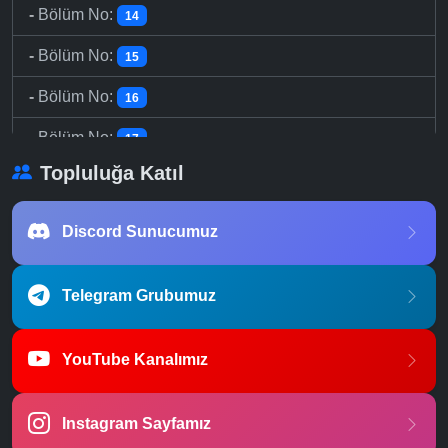
-
Bölüm No:
14
-
Bölüm No:
15
-
Bölüm No:
16
-
Bölüm No:
17
Topluluğa Katıl
-
Bölüm No:
18
-
Bölüm No:
19
Discord Sunucumuz
-
Bölüm No:
20
Telegram Grubumuz
-
Bölüm No:
21
-
Bölüm No:
22
YouTube Kanalımız
-
Bölüm No:
23
Instagram Sayfamız
-
Bölüm No:
24