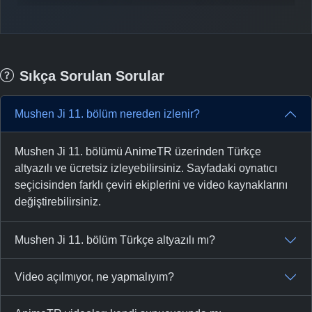
-
Bölüm No:
36
-
Bölüm No:
37
-
Bölüm No:
38
Sıkça Sorulan Sorular
-
Bölüm No:
39
Mushen Ji 11. bölüm nereden izlenir?
-
Bölüm No:
40
Mushen Ji 11. bölümü AnimeTR üzerinden Türkçe
-
Bölüm No:
41
altyazılı ve ücretsiz izleyebilirsiniz. Sayfadaki oynatıcı
seçicisinden farklı çeviri ekiplerini ve video kaynaklarını
-
Bölüm No:
42
değiştirebilirsiniz.
-
Bölüm No:
43
Mushen Ji 11. bölüm Türkçe altyazılı mı?
-
Bölüm No:
44
-
Bölüm No:
45
Video açılmıyor, ne yapmalıyım?
-
Bölüm No:
46