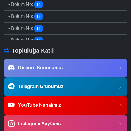
-
Bölüm No:
14
-
Bölüm No:
15
-
Bölüm No:
16
-
Bölüm No:
17
Topluluğa Katıl
-
Bölüm No:
18
-
Bölüm No:
19
Discord Sunucumuz
-
Bölüm No:
20
Telegram Grubumuz
-
Bölüm No:
21
-
Bölüm No:
22
YouTube Kanalımız
-
Bölüm No:
23
Instagram Sayfamız
-
Bölüm No:
24