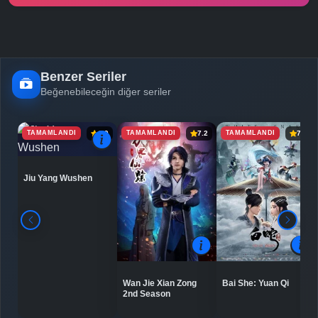
-
Bölüm No:
25
-
Bölüm No:
26
-
Bölüm No:
27
Benzer Seriler
Beğenebileceğin diğer seriler
-
Bölüm No:
28
-
Bölüm No:
29
TAMAMLANDI
TAMAMLANDI
TAMAMLANDI
6.9
7.2
7.5
-
Bölüm No:
30
Jiu Yang Wushen
-
Bölüm No:
31
-
Bölüm No:
32
-
Bölüm No:
33
-
Bölüm No:
34
Bai She: Yuan Qi
Wan Jie Xian Zong
2nd Season
-
Bölüm No:
35