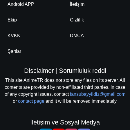
Android APP
İletişim
-
Bölüm No:
69
Ekip
Gizlilik
-
Bölüm No:
70
-
Bölüm No:
71
KVKK
DMCA
-
Bölüm No:
72
Şartlar
-
Bölüm No:
73
-
Bölüm No:
74
Disclaimer | Sorumluluk reddi
-
Bölüm No:
This site AnimeTR does not store any files on its server. All
75
contents are provided by non-affiliated third parties. In case
-
Bölüm No:
76
of any copyright issues, contact
fansubayyildiz@gmail.com
or
contact page
and it will be removed immediately.
-
Bölüm No:
77
-
Bölüm No:
78
İletişim ve Sosyal Medya
-
Bölüm No:
79