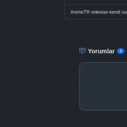
AnimeTR videoları kendi su
Yorumlar
0