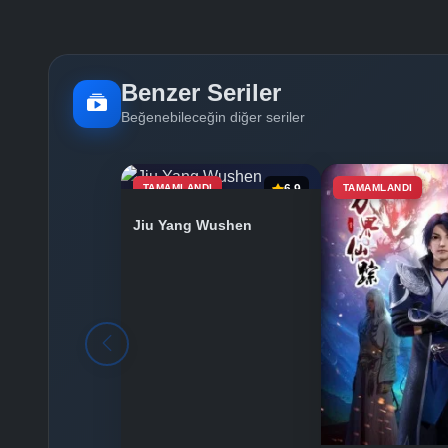
Benzer Seriler
Beğenebileceğin diğer seriler
TAMAMLANDI
6.9
TAMAMLANDI
Jiu Yang Wushen