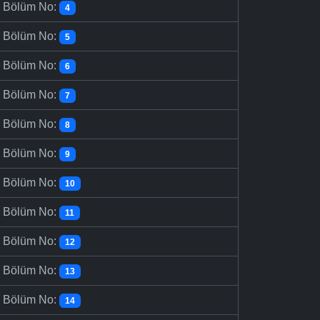
-
Bölüm No:
4
-
Bölüm No:
5
-
Bölüm No:
6
-
Bölüm No:
7
-
Bölüm No:
8
-
Bölüm No:
9
-
Bölüm No:
10
-
Bölüm No:
11
-
Bölüm No:
12
-
Bölüm No:
13
-
Bölüm No:
14