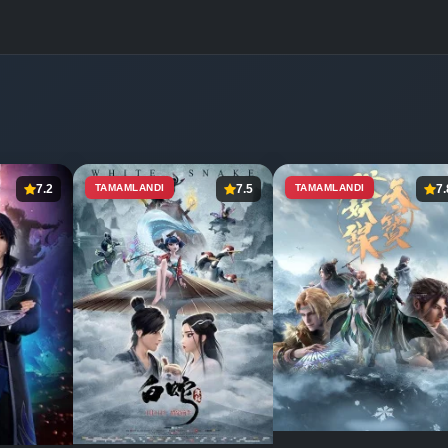
7.2
TAMAMLANDI
7.5
TAMAMLANDI
7.