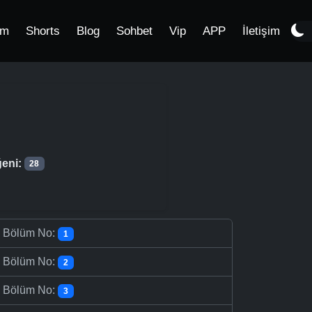
im
Shorts
Blog
Sohbet
Vip
APP
İletişim
eni:
28
-
Bölüm No:
1
-
Bölüm No:
2
-
Bölüm No:
3