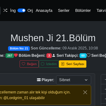
İng
Orj
Anasayfa
Seriler
Bölümler
Takv
Mushen Ji
21.Bölüm
Son Güncelleme:
09 Aralık 2025, 10:08
Bölüm No: 21
me:
Bölüm Beğeni:
Seri Takipçi:
Seri Beğ
267
3
60
Beğen
İzledim
Seri Sayfası
Player:
ncellemem zaman alır tek kişi olduğum için.
m: @Lordgrim_01 ulaşabilir