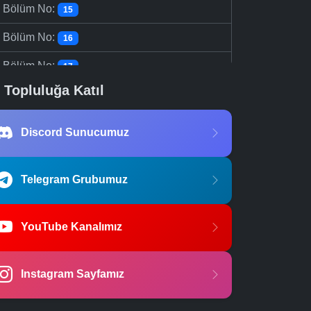
-
Bölüm No:
15
-
Bölüm No:
16
-
Bölüm No:
17
Topluluğa Katıl
-
Bölüm No:
18
-
Bölüm No:
19
Discord Sunucumuz
-
Bölüm No:
20
-
Bölüm No:
Telegram Grubumuz
21
-
Bölüm No:
22
YouTube Kanalımız
-
Bölüm No:
23
-
Bölüm No:
24
Instagram Sayfamız
-
Bölüm No:
25