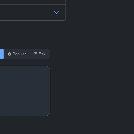
-
Bölüm No:
48
-
Bölüm No:
49
-
Bölüm No:
50
-
Bölüm No:
51
Popüler
Eski
-
Bölüm No:
52
-
Bölüm No:
53
-
Bölüm No:
54
-
Bölüm No:
55
-
Bölüm No:
56
-
Bölüm No:
57
-
Bölüm No:
58