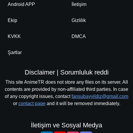
Android APP
İletişim
-
Bölüm No:
69
Ekip
Gizlilik
-
Bölüm No:
70
-
Bölüm No:
71
KVKK
DMCA
-
Bölüm No:
72
Şartlar
-
Bölüm No:
73
-
Bölüm No:
74
Disclaimer | Sorumluluk reddi
-
Bölüm No:
This site AnimeTR does not store any files on its server. All
75
contents are provided by non-affiliated third parties. In case
-
Bölüm No:
76
of any copyright issues, contact
fansubayyildiz@gmail.com
or
contact page
and it will be removed immediately.
-
Bölüm No:
77
-
Bölüm No:
78
İletişim ve Sosyal Medya
-
Bölüm No:
79