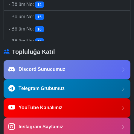
-
Bölüm No:
14
-
Bölüm No:
15
-
Bölüm No:
16
-
Bölüm No:
17
Topluluğa Katıl
-
Bölüm No:
18
-
Bölüm No:
19
Discord Sunucumuz
-
Bölüm No:
20
Telegram Grubumuz
-
Bölüm No:
21
-
Bölüm No:
22
YouTube Kanalımız
-
Bölüm No:
23
Instagram Sayfamız
-
Bölüm No:
24