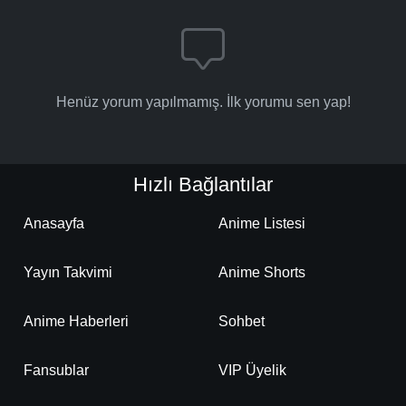
-
Bölüm No:
58
-
Bölüm No:
59
-
Bölüm No:
60
Henüz yorum yapılmamış. İlk yorumu sen yap!
-
Bölüm No:
61
-
Bölüm No:
62
Hızlı Bağlantılar
-
Bölüm No:
63
Anasayfa
Anime Listesi
-
Bölüm No:
64
Yayın Takvimi
Anime Shorts
-
Bölüm No:
65
-
Bölüm No:
Anime Haberleri
Sohbet
66
-
Bölüm No:
67
Fansublar
VIP Üyelik
-
Bölüm No:
68