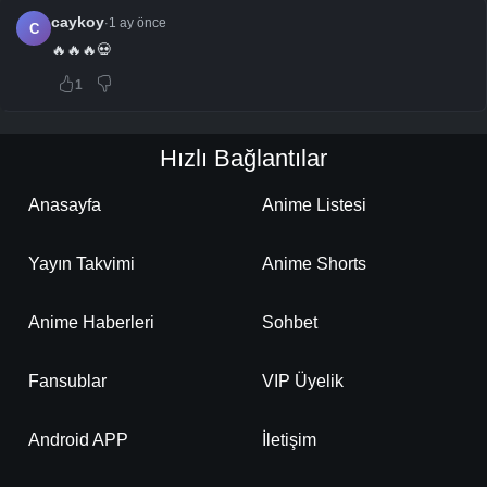
-
Bölüm No:
57
caykoy
1 ay önce
·
C
🔥🔥🔥💀
-
Bölüm No:
58
1
-
Bölüm No:
59
-
Bölüm No:
60
Hızlı Bağlantılar
-
Bölüm No:
61
Anasayfa
Anime Listesi
-
Bölüm No:
62
Yayın Takvimi
Anime Shorts
-
Bölüm No:
63
Anime Haberleri
Sohbet
-
Bölüm No:
64
-
Bölüm No:
65
Fansublar
VIP Üyelik
-
Bölüm No:
66
Android APP
İletişim
-
Bölüm No:
67