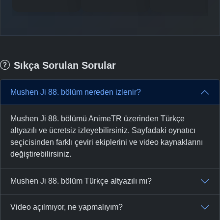
-
Bölüm No:
35
-
Bölüm No:
36
-
Bölüm No:
37
-
Bölüm No:
38
Sıkça Sorulan Sorular
-
Bölüm No:
39
Mushen Ji 88. bölüm nereden izlenir?
-
Bölüm No:
40
Mushen Ji 88. bölümü AnimeTR üzerinden Türkçe
-
Bölüm No:
41
altyazılı ve ücretsiz izleyebilirsiniz. Sayfadaki oynatıcı
seçicisinden farklı çeviri ekiplerini ve video kaynaklarını
-
Bölüm No:
42
değiştirebilirsiniz.
-
Bölüm No:
43
Mushen Ji 88. bölüm Türkçe altyazılı mı?
-
Bölüm No:
44
-
Bölüm No:
45
Video açılmıyor, ne yapmalıyım?