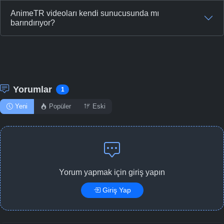
-
Bölüm No:
46
AnimeTR videoları kendi sunucusunda mı
barındırıyor?
-
Bölüm No:
47
-
Bölüm No:
48
-
Bölüm No:
49
-
Bölüm No:
50
Yorumlar
1
-
Bölüm No:
Yeni
Popüler
Eski
51
-
Bölüm No:
52
-
Bölüm No:
53
-
Bölüm No:
54
Yorum yapmak için giriş yapın
-
Bölüm No:
55
Giriş Yap
-
Bölüm No:
56