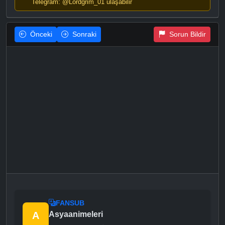
Telegram: @Lordgrim_01 ulaşabilir
Önceki
Sonraki
Sorun Bildir
FANSUB
A
Asyaanimeleri